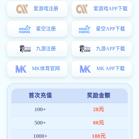
在德国足球的舞台上，纽伦堡俱乐部正积极寻求续租
拜仁慕尼黑的19岁中场球员哈维尔·费尔南德斯。作为
一名年轻有为的球员，费尔南德斯在过去的赛季中展
现了出色的潜力与才华，不仅获得了教练组的认可，
也赢得了球迷们的喜爱。这篇文章将从四个方面详细
分析纽伦堡对于续租费尔南德斯的意图、球员自身愿
意留队的原因、这次续租对双方可能带来的好处以及
其在未来发展中的重要性。通过这些角度，我们可以
更全面地理解这一转会动态背后的意义。
1、纽伦堡续租意图