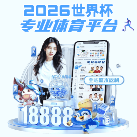
注册入口
世界杯官网首页
APP与网页版
入口｜畅享全球体育赛事与数
据服务
欢迎访问
世界杯官网首页
，提供全面覆盖足
球、篮球、电竞等项目的赛事资讯与数据内容，
支持
APP下载
与
网页使用
，每日同步更新千场
比赛，聚焦热门体育内容， 助您轻松获取赛事
动态，掌握比赛节奏。