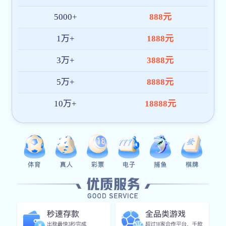
首先，纽伦堡之所以有意续租哈维尔·费尔南德斯，是
因为他在球队中的表现极为出色。在过去一个赛季
中，费尔南德斯不仅在中场组织方面表现突出，而且
还展现出了良好的防守能力和进攻意识，为球队提供
了多样化的战术选择。他参与的重要比赛中屡次贡献
助攻，并且在关键时刻打入进球，这使得他成为球队
不可或缺的一员。
其次，纽伦堡希望通过续租来巩固球队阵容。随着新
赛季即将来临，球队管理层意识到需要保持核心竞争
力，以应对更为激烈的联赛挑战。费尔南德斯作为年
轻球员，不仅能为球队注入活力，还能与其他年轻球
员形成良好的互动，从而提升整个团队的化学反应。
最后，续租可以帮助纽伦堡节省转会费用。考虑到经