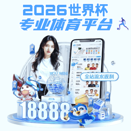
注册入口
世界杯官网首页
APP与网页版
入口｜畅享全球体育赛事与数
据服务
欢迎访问
世界杯官网首页
，提供全面覆盖足
球、篮球、电竞等项目的赛事资讯与数据内容，
支持
APP下载
与
网页使用
，每日同步更新千场
比赛，聚焦热门体育内容， 助您轻松获取赛事
动态，掌握比赛节奏。