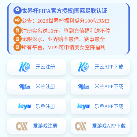
手机App
网页版
捷克球队杯赛获欧战资格却因
假球嫌疑面临取消风险
2026-06-24 19:26
46 次阅读
首页
/
体育焦点