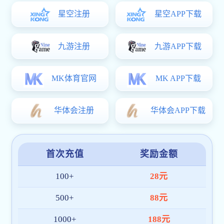
在捷克足球的历史进程中，球队们曾多次参与到激烈
的杯赛中，而近日一支捷克球队在杯赛中获得了参加
欧洲战场的资格，这本是值得庆祝的时刻。然而，随
着假球嫌疑的浮现，这种喜悦却变得岌岌可危。本文
将从四个方面深入探讨这一事件，包括假球嫌疑的背
景与影响、捷克足球发展的现状与未来、管理机构对
假球问题的应对措施，以及社会舆论对此事的反响和
看法。通过这些分析，我们希望能够全面了解这一事
件所带来的深远影响以及捷克足球面临的问题。
1、假球嫌疑背景分析