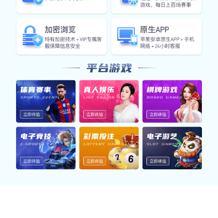
2、第二个小标题
进入第三节后，情况发生了戏剧性的变化。詹姆斯似
乎陷入了一种迷茫之中，多次出现低级失误，包括传
球失误和运球被抢等。这些失误不仅使得对手抓住机
会反击，还直接导致球队士气受到影响，让原本有希
望继续保持领先优势的局面变得岌岌可危。
特别是在面对对方防守时，詹姆斯的决策显得相当犹
豫。他未能及时判断防守形势，以至于错过了一些理
想传球机会，而选择进行一些冒险动作，这在很大程
度上加剧了失误频率。这种连锁反应使得球队在短时
间内连续丢掉多个分数，彻底改变了比赛走势。
值得注意的是，这些失误并不是单纯个人问题，也反