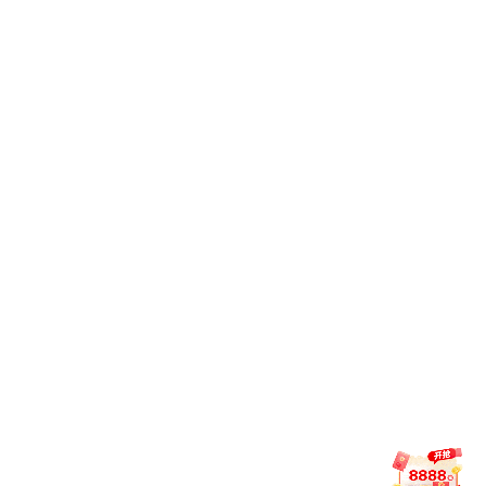
上一篇：
东契奇计划赴欧洲治疗腿筋伤势全…
下一篇：
巴萨女足明星邦马蒂跨界创业成立
延伸阅读