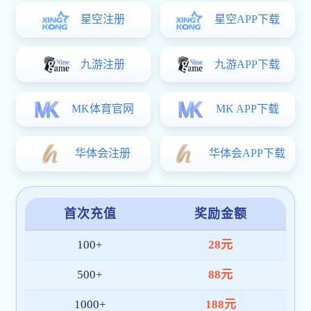
在最近一场备受关注的比赛中，克利夫兰骑士队的后
卫加兰以14投7中的表现贡献了17分、4个篮板和6次
助攻，引发了广泛的讨论。尽管他的得分和助攻数据
看似不错，但有球迷和专家对其表现却持不同看法，
认为难以评判。这篇文章将从四个方面深入分析加兰
的表现，包括他的投篮效率、在场上角色的定位、与
球队整体战术的契合度，以及外界评价对球员心理状
态的影响。通过这些角度，力求全面理解加兰在这场
比赛中的表现及其引发的热议。
1、投篮效率与得分能力