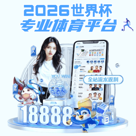
注册入口
世界杯官网首页
APP与网页版
入口｜畅享全球体育赛事与数
据服务
欢迎访问
世界杯官网首页
，提供全面覆盖足
球、篮球、电竞等项目的赛事资讯与数据内容，
支持
APP下载
与
网页使用
，每日同步更新千场
比赛，聚焦热门体育内容， 助您轻松获取赛事
动态，掌握比赛节奏。